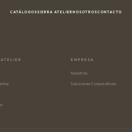
CATÁLOGOS
SIERRA ATELIER
NOSOTROS
CONTACTO
 ATELIER
EMPRESA
Nosotros
entos
Soluciones Corporativas
ón